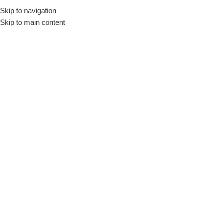
Skip to navigation
Skip to main content
Μύτες - Καρυδάκια -
Καστάνιες - Σετ Καστάνιες
Σετ Μύτες DEKO PPTZ46