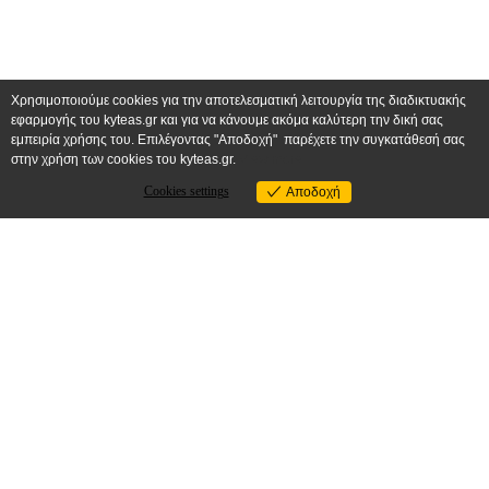
Πληρωμές & Αποστολές
COPYRIGHT
2024 ΚΥΤΕΑΣ ΓΕΩΡΓΙΟΣ & ΣΙΑ ΟΕ. ALL RIGHTS
RESERVED.
Χρησιμοποιούμε cookies για την αποτελεσματική λειτουργία της διαδικτυακής
εφαρμογής του kyteas.gr και για να κάνουμε ακόμα καλύτερη την δική σας
εμπειρία χρήσης του. Επιλέγοντας "Αποδοχή" παρέχετε την συγκατάθεσή σας
στην χρήση των cookies του kyteas.gr.
View more
Cookies settings
Αποδοχή
Cookies settings
Θα θέλαμε να σας ενημερώσουμε
ότι ενδέχεται να υπάρξουν
καθυστερήσεις στις παραγγελίες